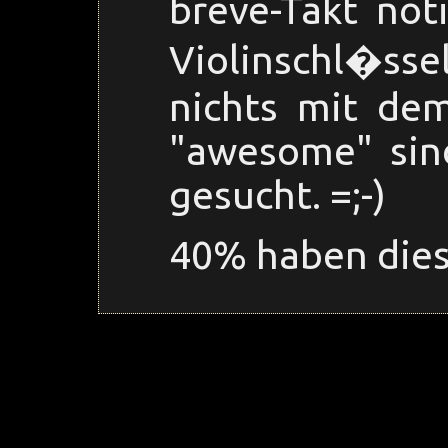
breve-Takt noti
Violinschl�sse
nichts mit dem
"awesome" sind
gesucht. =;-)
40% haben dies