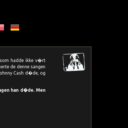
er som hadde ikke v�rt
ikerte de denne sangen
 Johnny Cash d�de, og
 dagen han d�de. Men