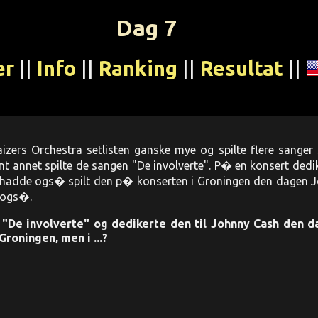
Dag 7
er
||
Info
||
Ranking
||
Resultat
||
Kaizers Orchestra setlisten ganske mye og spilte flere sang
t annet spilte de sangen "De involverte". P� en konsert ded
de hadde ogs� spilt den p� konserten i Groningen den dagen
 ogs�.
 "De involverte" og dedikerte den til Johnny Cash den
Groningen, men i ...?