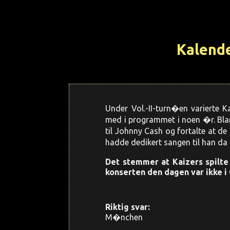
Kalend
Under Vol.-II-turn�en varierte 
med i programmet i noen �r. Blan
til Johnny Cash og fortalte at 
hadde dedikert sangen til han da
Det stemmer at Kaizers spilte
konserten den dagen var ikke i 
Riktig svar:
M�nchen